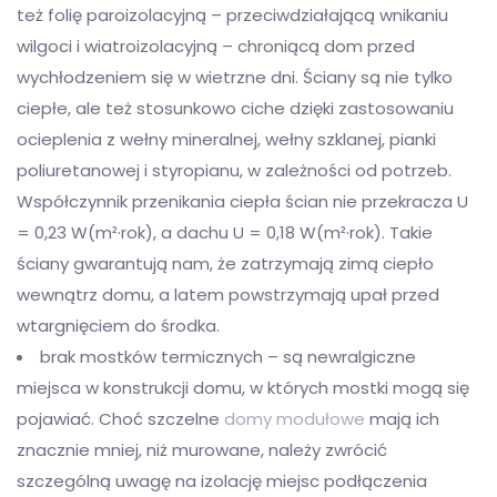
też folię paroizolacyjną – przeciwdziałającą wnikaniu
wilgoci i wiatroizolacyjną – chroniącą dom przed
wychłodzeniem się w wietrzne dni. Ściany są nie tylko
ciepłe, ale też stosunkowo ciche dzięki zastosowaniu
ocieplenia z wełny mineralnej, wełny szklanej, pianki
poliuretanowej i styropianu, w zależności od potrzeb.
Współczynnik przenikania ciepła ścian nie przekracza U
= 0,23 W(m²·rok), a dachu U = 0,18 W(m²·rok). Takie
ściany gwarantują nam, że zatrzymają zimą ciepło
wewnątrz domu, a latem powstrzymają upał przed
wtargnięciem do środka.
brak mostków termicznych – są newralgiczne
miejsca w konstrukcji domu, w których mostki mogą się
pojawiać. Choć szczelne
domy modułowe
mają ich
znacznie mniej, niż murowane, należy zwrócić
szczególną uwagę na izolację miejsc podłączenia