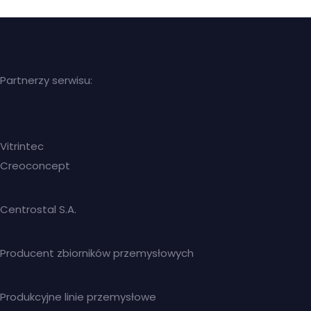
Partnerzy serwisu:
Vitrintec
Creoconcept
Centrostal S.A.
Producent zbiorników przemysłowych
Produkcyjne linie przemysłowe