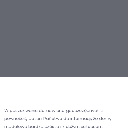
Post
navigation
W poszukiwaniu domów energooszczędnych z
pewnością dotarli Państwo do informacji, że domy
modułowe bardzo często i z dużym sukcesem