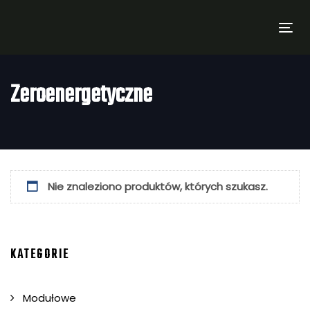
Skip
Skip
links
to
Tog
primary
nav
navigation
Zeroenergetyczne
Skip
to
content
Nie znaleziono produktów, których szukasz.
KATEGORIE
Modułowe