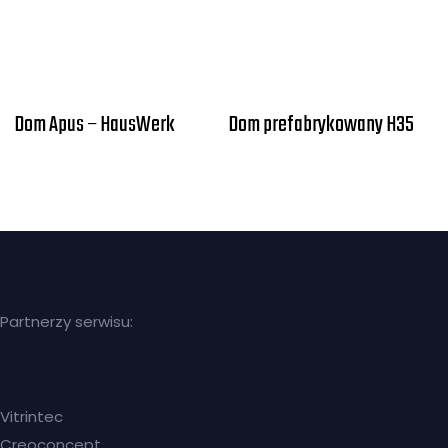
Dom Apus – HausWerk
Dom prefabrykowany H35
Partnerzy serwisu:
Vitrintec
Creoconcept